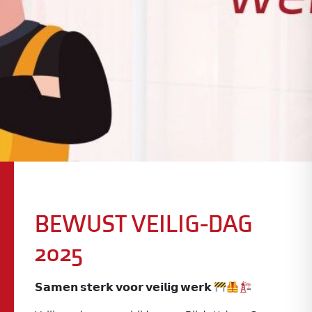
BEWUST VEILIG-DAG
2025
𝗦𝗮𝗺𝗲𝗻 𝘀𝘁𝗲𝗿𝗸 𝘃𝗼𝗼𝗿 𝘃𝗲𝗶𝗹𝗶𝗴 𝘄𝗲𝗿𝗸