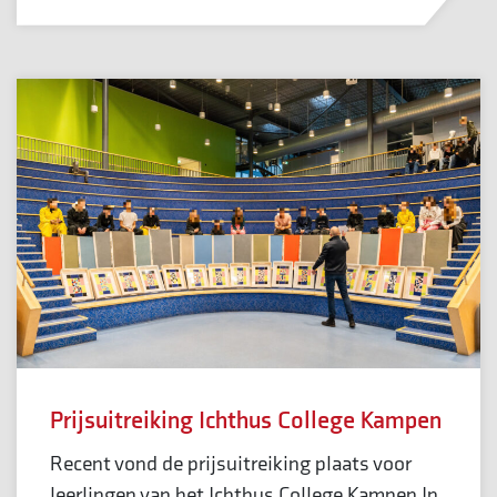
Prijsuitreiking Ichthus College Kampen
Recent vond de prijsuitreiking plaats voor
leerlingen van het Ichthus College Kampen In