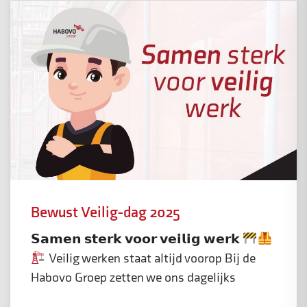
Bewust Veilig-dag 2025
𝗦𝗮𝗺𝗲𝗻 𝘀𝘁𝗲𝗿𝗸 𝘃𝗼𝗼𝗿 𝘃𝗲𝗶𝗹𝗶𝗴 𝘄𝗲𝗿𝗸
Veilig werken staat altijd voorop Bij de
Habovo Groep zetten we ons dagelijks