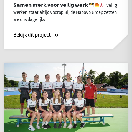
𝗦𝗮𝗺𝗲𝗻 𝘀𝘁𝗲𝗿𝗸 𝘃𝗼𝗼𝗿 𝘃𝗲𝗶𝗹𝗶𝗴 𝘄𝗲𝗿𝗸
Veilig
werken staat altijd voorop Bij de Habovo Groep zetten
we ons dagelijks
Bekijk dit project