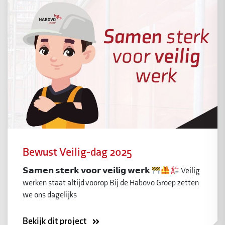
Bewust Veilig-dag 2025
𝗦𝗮𝗺𝗲𝗻 𝘀𝘁𝗲𝗿𝗸 𝘃𝗼𝗼𝗿 𝘃𝗲𝗶𝗹𝗶𝗴 𝘄𝗲𝗿𝗸
Veilig
werken staat altijd voorop Bij de Habovo Groep zetten
we ons dagelijks
Bekijk dit project