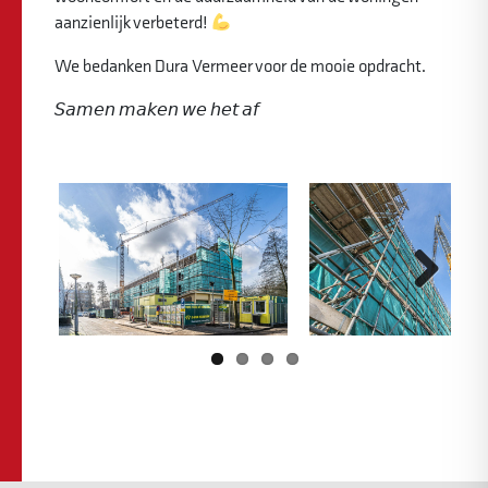
aanzienlijk verbeterd!
We bedanken Dura Vermeer voor de mooie opdracht.
𝘚𝘢𝘮𝘦𝘯 𝘮𝘢𝘬𝘦𝘯 𝘸𝘦 𝘩𝘦𝘵 𝘢𝘧
Previous
Next