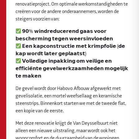
renovatieproject. Om optimale werkomstandigheden te
creëren voor de andere onderaannemers, worden de
steigers voorzien van:
𝟵𝟬% 𝘄𝗶𝗻𝗱𝗿𝗲𝗱𝘂𝗰𝗲𝗿𝗲𝗻𝗱 𝗴𝗮𝗮𝘀 𝘃𝗼𝗼𝗿
𝗯𝗲𝘀𝗰𝗵𝗲𝗿𝗺𝗶𝗻𝗴 𝘁𝗲𝗴𝗲𝗻 𝘄𝗲𝗲𝗿𝘀𝗶𝗻𝘃𝗹𝗼𝗲𝗱𝗲𝗻
𝗘𝗲𝗻 𝗸𝗮𝗽𝗰𝗼𝗻𝘀𝘁𝗿𝘂𝗰𝘁𝗶𝗲 𝗺𝗲𝘁 𝗸𝗿𝗶𝗺𝗽𝗳𝗼𝗹𝗶𝗲 (𝗱𝗲
𝗸𝗮𝗽 𝘄𝗼𝗿𝗱𝘁 𝗹𝗮𝘁𝗲𝗿 𝗴𝗲𝗽𝗹𝗮𝗮𝘁𝘀𝘁)
𝗩𝗼𝗹𝗹𝗲𝗱𝗶𝗴𝗲 𝗶𝗻𝗽𝗮𝗸𝗸𝗶𝗻𝗴 𝗼𝗺 𝘃𝗲𝗶𝗹𝗶𝗴𝗲 𝗲𝗻
𝗲𝗳𝗳𝗶𝗰𝗶𝗲̈𝗻𝘁𝗲 𝗴𝗲𝘃𝗲𝗹𝘄𝗲𝗿𝗸𝘇𝗮𝗮𝗺𝗵𝗲𝗱𝗲𝗻 𝗺𝗼𝗴𝗲𝗹𝗶𝗷𝗸
𝘁𝗲 𝗺𝗮𝗸𝗲𝗻
De gevel wordt door Habovo Afbouw afgewerkt met
gevelisolatie, een mortel weefsellaag en keramische
steenstrips. Binnenkort starten we met de tweede flat,
een kopie van de eerste.
Met deze renovatie krijgt de Van Deysselbuurt niet
alleen een nieuwe uitstraling, maar wordt ook het
wooncomfort en de duurzaamheid van de woningen